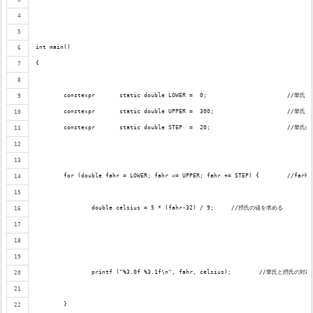
int main()
{
	constexpr	static double LOWE
	constexpr	static double UPPER 
	constexpr	static double STEP 
	for (double fahr = LOWER; f
		double celsius = 5 * (fahr-32) / 9;	//摂氏の値を求める
		printf ("%3.0f %3.1f\n", fahr, celsius);	/
	}