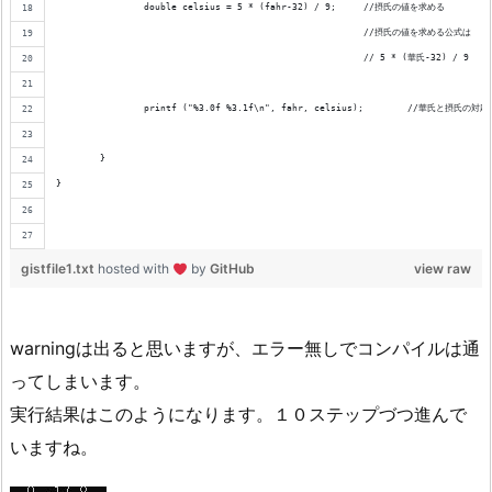
		double celsius = 5 * (fahr-32) / 9;	//摂氏の値を求める
							//摂氏の値を求める公式は
							// 5 * (華氏-32) / 9
		printf ("%3.0f %3.1f\n", fahr, celsius);	/
	}
}
gistfile1.txt
hosted with
by
GitHub
view raw
warningは出ると思いますが、エラー無しでコンパイルは通
ってしまいます。
実行結果はこのようになります。１０ステップづつ進んで
いますね。