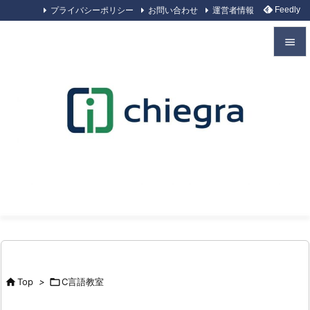
プライバシーポリシー
お問い合わせ
運営者情報
Feedly


メニュ

サイド

前へ

次へ

検索

Top
>

C言語教室