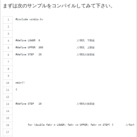
まずは次のサンプルをコンパイルしてみて下さい。
#include <stdio.h>
#define LOWER  0			//華氏　下限値
#define	UPPER  300			//華氏　上限値
#define STEP   20			//華氏の加算値
main()
{
#define STEP   10			//華氏の加算値
	for (double fahr = LOWER; f