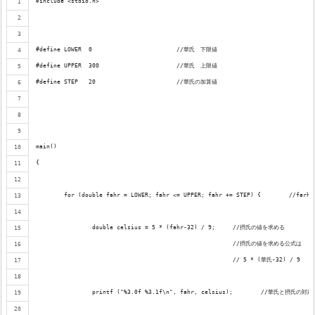
#include <stdio.h>
#define LOWER  0			//華氏　下限値
#define	UPPER  300			//華氏　上限値
#define STEP   20			//華氏の加算値
main()
{
	for (double fahr = LOWER; f
		double celsius = 5 * (fahr-32) / 9;	//摂氏の値を求める
							//摂氏の値を求める公式は
							// 5 * (華氏-32) / 9
		printf ("%3.0f %3.1f\n", fahr, celsius);	/