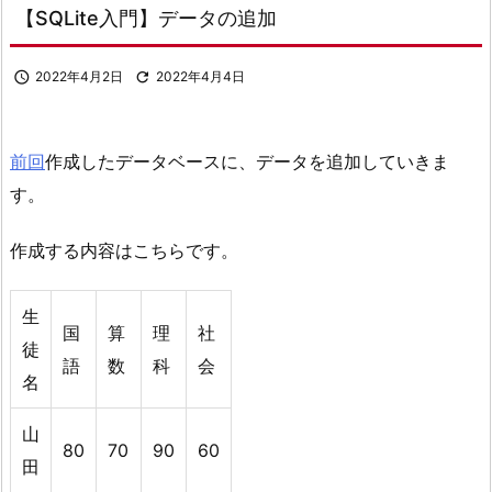
【SQLite入門】データの追加

2022年4月2日

2022年4月4日
前回
作成したデータベースに、データを追加していきま
す。
作成する内容はこちらです。
生
国
算
理
社
徒
語
数
科
会
名
山
80
70
90
60
田