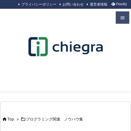
プライバシーポリシー
お問い合わせ
運営者情報
Feedly


メニュ

サイド

前へ

次へ

検索

Top
>

プログラミング関連 ノウハウ集